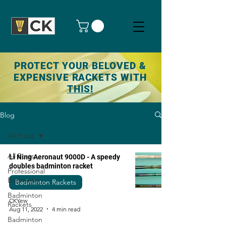
PROTECT YOUR BELOVED &
EXPENSIVE RACKETS WITH
THIS!
Blog
All Posts
All Posts
Li Ning Aeronaut 9000D - A speedy
doubles badminton racket
Professional
Badminton
Badminton Rackets
Badminton
CKYew
Rackets
Aug 11, 2022
4 min read
Badminton